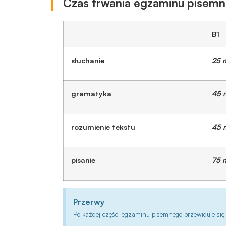
opcjonalne. Są
Czas trwania egzaminu pisem
one potrzebne
do
funkcjonowania
B1
strony
internetowej.
słuchanie
25 
Statystyka
gramatyka
45 
Abyśmy mogli
poprawić
funkcjonalność
rozumienie tekstu
45 
i strukturę
strony
internetowej,
pisanie
75 
na podstawie
tego, jak
strona jest
Przerwy
używana.
Po każdej części egzaminu pisemnego przewiduje się