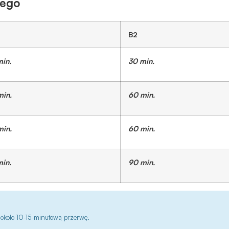
nego
B2
min.
30 min.
min.
60 min.
min.
60 min.
min.
90 min.
 około 10-15-minutową przerwę.