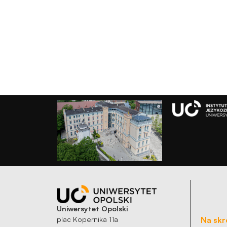
zachowania
podczas
odwiedzania naszej
strony, zwiększasz
szansę na
zobaczenie
spersonalizowanych
treści i ofert.
Uniwersytet Opolski
plac Kopernika 11a
Na skr