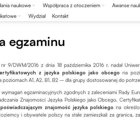
ania naukowe
Współpraca z otoczeniem
Awanse nau
ikatowe
Wydział
Kontakt
ra egzaminu
ą nr 9/DWM/2016 z dnia 18 października 2016 r. nadał Uniwe
rtyfikatowych z języka polskiego jako obcego
na pozi
poziomach A1, A2, B1, B2 – dla grupy dostosowanej do potrzeb 
ch wymagań egzaminacyjnych zgodnych z zaleceniami Rady E
adczania Znajomości Języka Polskiego jako Obcego. Certyfika
świadczającym znajomość języka polskiego
na określo
ziemcy i obywatele polscy na stałe zamieszkali za granicą, 