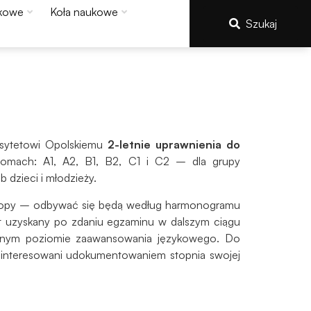
kowe
Koła naukowe
Szukaj
rsytetowi Opolskiemu
2-letnie uprawnienia do
omach: A1, A2, B1, B2, C1 i C2 – dla grupy
dzieci i młodzieży.
uropy – odbywać się będą według harmonogramu
t uzyskany po zdaniu egzaminu w dalszym ciągu
nym poziomie zaawansowania językowego. Do
zainteresowani udokumentowaniem stopnia swojej