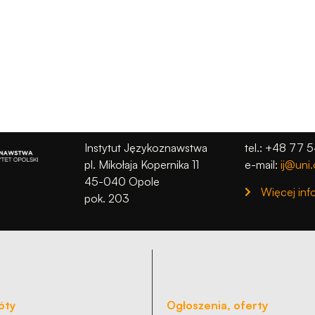
Instytut Językoznawstwa
tel.: +48 77 
pl. Mikołaja Kopernika 11
e-mail:
ij@uni.
45-040 Opole
Więcej inf
pok. 203
óty
Ogłoszenia, oferty