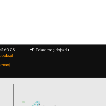
541 60 03
Pokaż trasę dojazdu
opole.pl
ormacji