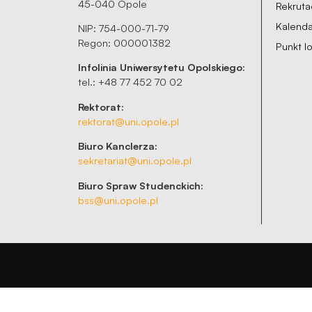
45-040 Opole
Rekruta
Kalenda
NIP: 754-000-71-79
Regon: 000001382
Punkt 
Infolinia Uniwersytetu Opolskiego:
tel.: +48 77 452 70 02
Rektorat:
rektorat@uni.opole.pl
Biuro Kanclerza:
sekretariat@uni.opole.pl
Biuro Spraw Studenckich:
bss@uni.opole.pl