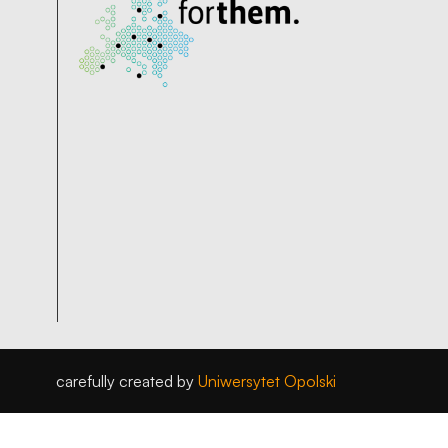
carefully created by
Uniwersytet Opolski