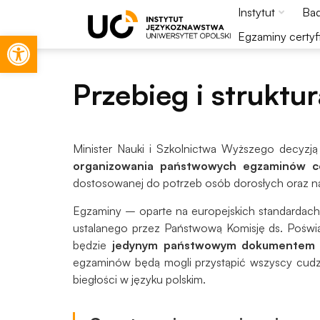
Instytut
Bad
Otwórz pasek narzędzi
Egzaminy certyf
Przebieg i struktu
Minister Nauki i Szkolnictwa Wyższego decyzj
organizowania państwowych egzaminów ce
dostosowanej do potrzeb osób dorosłych oraz na 
Egzaminy – oparte na europejskich standarda
ustalanego przez Państwową Komisję ds. Poświ
będzie
jedynym państwowym dokumentem po
egzaminów będą mogli przystąpić wszyscy cudzo
Konieczne
biegłości w języku polskim.
Te pliki cookie
nie są