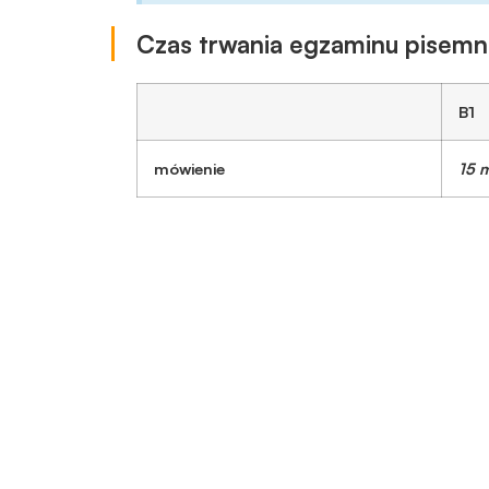
Doświadczenie
Czas trwania egzaminu pisem
Aby nasza
strona
internetowa
B1
działała jak
najlepiej
mówienie
15 
podczas
twojego
przejścia na nią.
Jeśli odrzucisz
te pliki cookie,
niektóre funkcje
znikną ze strony
internetowej.
Marketing
Udostępniając
swoje
zainteresowania i