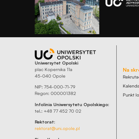
Doświadczenie
Aby nasza
strona
internetowa
działała jak
najlepiej
podczas
twojego
przejścia na nią.
Uniwersytet Opolski
Jeśli odrzucisz
plac Kopernika 11a
Na skr
45-040 Opole
te pliki cookie,
Rekruta
niektóre funkcje
Kalenda
NIP: 754-000-71-79
znikną ze strony
Regon: 000001382
Punkt 
internetowej.
Infolinia Uniwersytetu Opolskiego:
tel.: +48 77 452 70 02
Marketing
Rektorat:
Udostępniając
rektorat@uni.opole.pl
swoje
zainteresowania i