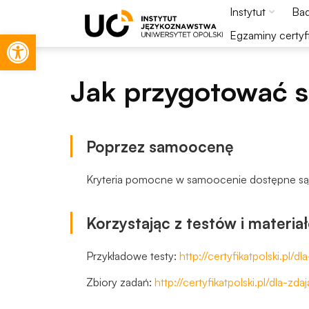
Instytut
Bad
Otwórz pasek narzędzi
Egzaminy certyf
Jak przygotować s
Poprzez samoocenę
Kryteria pomocne w samoocenie dostępne są 
Korzystając z testów i materia
Przykładowe testy:
http://certyfikatpolski.pl
Konieczne
Te pliki cookie
Zbiory zadań:
http://certyfikatpolski.pl/dla-z
nie są