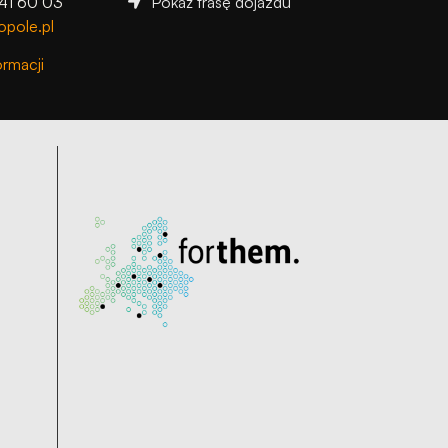
541 60 03
Pokaż trasę dojazdu
opole.pl
ormacji