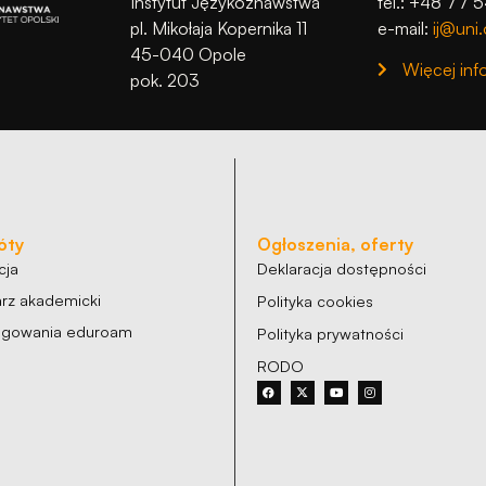
Instytut Językoznawstwa
tel.: +48 77 
pl. Mikołaja Kopernika 11
e-mail:
ij@uni.
45-040 Opole
Więcej inf
pok. 203
óty
Ogłoszenia, oferty
cja
Deklaracja dostępności
rz akademicki
Polityka cookies
logowania eduroam
Polityka prywatności
RODO