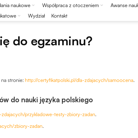
ania naukowe
Współpraca z otoczeniem
Awanse nau
ikatowe
Wydział
Kontakt
ię do egzaminu?
na stronie:
http://certyfikatpolski.pl/dla-zdajacych/samoocena
.
łów do nauki języka polskiego
/dla-zdajacych/przykladowe-testy-zbiory-zadan
.
dajacych/zbiory-zadan
.