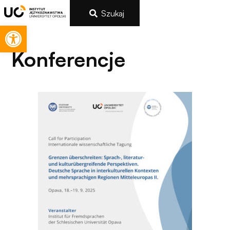
Szukaj
Otwórz pasek narzędzi
Konferencje
Konieczne
Te pliki cookie
nie są