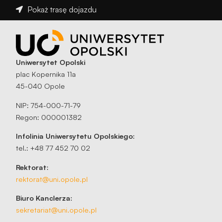
Pokaż trasę dojazdu
Uniwersytet Opolski
plac Kopernika 11a
45-040 Opole
NIP: 754-000-71-79
Regon: 000001382
Infolinia Uniwersytetu Opolskiego:
tel.: +48 77 452 70 02
Rektorat:
rektorat@uni.opole.pl
Biuro Kanclerza:
sekretariat@uni.opole.pl