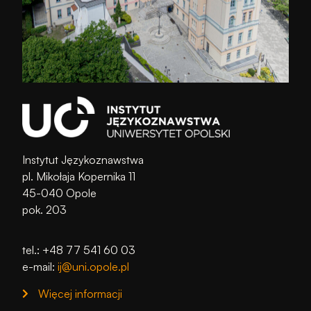
Instytut Językoznawstwa
pl. Mikołaja Kopernika 11
45-040 Opole
pok. 203
tel.: +48 77 541 60 03
e-mail:
ij@uni.opole.pl
Więcej informacji