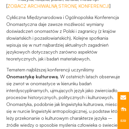
[
ZOBACZ ARCHIWALNĄ STRONĘ KONFERENCJI
]
Cykliczna Międzynarodowa i Ogólnopolska Konferencja
Onomastyczna daje zawsze możliwość wymiany
doświadczeń onomastów z Polski i zagranicy (z krajów
słowiańskich i pozasłowiańskich). Kolejne spotkania
wpisują się w nurt najbardziej aktualnych zagadnień
językowych dotyczących zarówno aspektów
teoretycznych, jak i badań materiałowych.
Tematem najbliższej konferencji uczyniliśmy
Onomastykę kulturową
. W ostatnich latach obserwuje
się zwrot w onomastyce w kierunku badań
interdyscyplinarnych, ujmujących język jako zwierciadło
procesów historycznych, politycznych i kulturowych.
Onomastyka, podobnie jak lingwistyka kulturowa, mieści
się w nurcie lingwistyki antropologicznej, u podstaw której
leży przekonanie o kulturowym charakterze języka –
źródle wiedzy o sposobie myślenia człowieka o świecie.