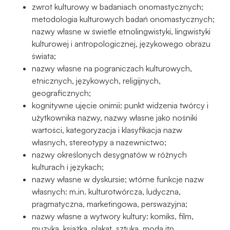
zwrot kulturowy w badaniach onomastycznych;
metodologia kulturowych badań onomastycznych;
nazwy własne w świetle etnolingwistyki, lingwistyki
kulturowej i antropologicznej, językowego obrazu
świata;
nazwy własne na pograniczach kulturowych,
etnicznych, językowych, religijnych,
geograficznych;
kognitywne ujęcie onimii: punkt widzenia twórcy i
użytkownika nazwy, nazwy własne jako nośniki
wartości, kategoryzacja i klasyfikacja nazw
własnych, stereotypy a nazewnictwo;
nazwy określonych desygnatów w różnych
kulturach i językach;
nazwy własne w dyskursie; wtórne funkcje nazw
własnych: m.in. kulturotwórcza, ludyczna,
pragmatyczna, marketingowa, perswazyjna;
nazwy własne a wytwory kultury: komiks, film,
muzyka, książka, plakat, sztuka, moda itp.