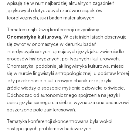
wpisują się w nurt najbardziej aktualnych zagadnień
językowych dotyczących zarówno aspektów
teoretycznych, jak i badań materiałowych.
Tematem najbliższej konferencji uczyniliśmy
Onomastykę kulturową
. W ostatnich latach obserwuje
się zwrot w onomastyce w kierunku badań
interdyscyplinarnych, ujmujących język jako zwierciadło
procesów historycznych, politycznych i kulturowych.
Onomastyka, podobnie jak lingwistyka kulturowa, mieści
się w nurcie lingwistyki antropologicznej, u podstaw której
leży przekonanie o kulturowym charakterze języka –
źródle wiedzy o sposobie myślenia człowieka o świecie.
Odchodząc od autonomicznego spojrzenia na język i
opisu języka samego dla siebie, wyznacza ona badaczowi
poszerzone pole zainteresowań.
Tematyka konferencji skoncentrowana była wokół
następujących problemów badawczych: