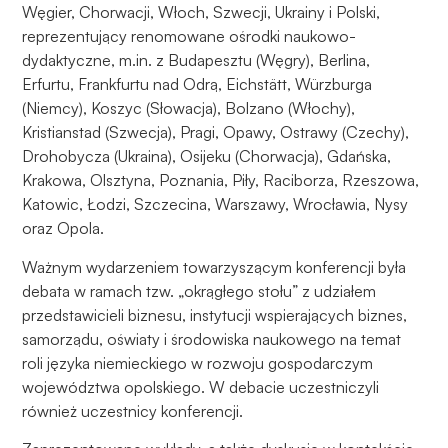
Węgier, Chorwacji, Włoch, Szwecji, Ukrainy i Polski,
reprezentujący renomowane ośrodki naukowo-
dydaktyczne, m.in. z Budapesztu (Węgry), Berlina,
Erfurtu, Frankfurtu nad Odrą, Eichstätt, Würzburga
(Niemcy), Koszyc (Słowacja), Bolzano (Włochy),
Kristianstad (Szwecja), Pragi, Opawy, Ostrawy (Czechy),
Drohobycza (Ukraina), Osijeku (Chorwacja), Gdańska,
Krakowa, Olsztyna, Poznania, Piły, Raciborza, Rzeszowa,
Katowic, Łodzi, Szczecina, Warszawy, Wrocławia, Nysy
oraz Opola.
Ważnym wydarzeniem towarzyszącym konferencji była
debata w ramach tzw. „okrągłego stołu” z udziałem
przedstawicieli biznesu, instytucji wspierających biznes,
samorządu, oświaty i środowiska naukowego na temat
roli języka niemieckiego w rozwoju gospodarczym
województwa opolskiego. W debacie uczestniczyli
również uczestnicy konferencji.