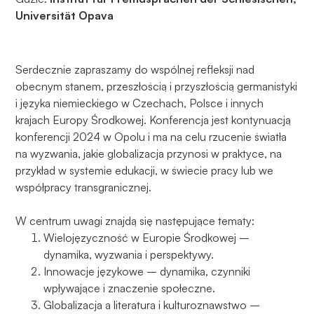
Universität Opava
Doświadczenie
Aby nasza
strona
internetowa
Serdecznie zapraszamy do wspólnej refleksji nad
działała jak
obecnym stanem, przeszłością i przyszłością germanistyki
najlepiej
i języka niemieckiego w Czechach, Polsce i innych
podczas
krajach Europy Środkowej. Konferencja jest kontynuacją
twojego
konferencji 2024 w Opolu i ma na celu rzucenie światła
przejścia na nią.
na wyzwania, jakie globalizacja przynosi w praktyce, na
Jeśli odrzucisz
przykład w systemie edukacji, w świecie pracy lub we
te pliki cookie,
współpracy transgranicznej.
niektóre funkcje
znikną ze strony
internetowej.
W centrum uwagi znajdą się następujące tematy:
Wielojęzyczność w Europie Środkowej –
dynamika, wyzwania i perspektywy.
Marketing
Innowacje językowe – dynamika, czynniki
Udostępniając
wpływające i znaczenie społeczne.
swoje
Globalizacja a literatura i kulturoznawstwo –
zainteresowania i