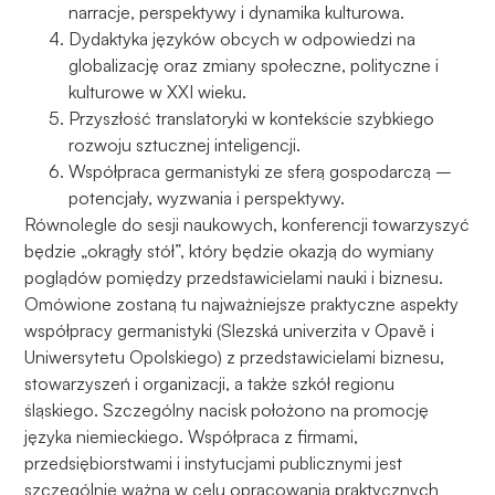
narracje, perspektywy i dynamika kulturowa.
zachowania
Dydaktyka języków obcych w odpowiedzi na
podczas
globalizację oraz zmiany społeczne, polityczne i
odwiedzania naszej
kulturowe w XXI wieku.
strony, zwiększasz
Przyszłość translatoryki w kontekście szybkiego
szansę na
rozwoju sztucznej inteligencji.
zobaczenie
spersonalizowanych
Współpraca germanistyki ze sferą gospodarczą –
treści i ofert.
potencjały, wyzwania i perspektywy.
Równolegle do sesji naukowych, konferencji towarzyszyć
będzie „okrągły stół”, który będzie okazją do wymiany
poglądów pomiędzy przedstawicielami nauki i biznesu.
Omówione zostaną tu najważniejsze praktyczne aspekty
współpracy germanistyki (Slezská univerzita v Opavě i
Uniwersytetu Opolskiego) z przedstawicielami biznesu,
stowarzyszeń i organizacji, a także szkół regionu
śląskiego. Szczególny nacisk położono na promocję
języka niemieckiego. Współpraca z firmami,
przedsiębiorstwami i instytucjami publicznymi jest
szczególnie ważna w celu opracowania praktycznych