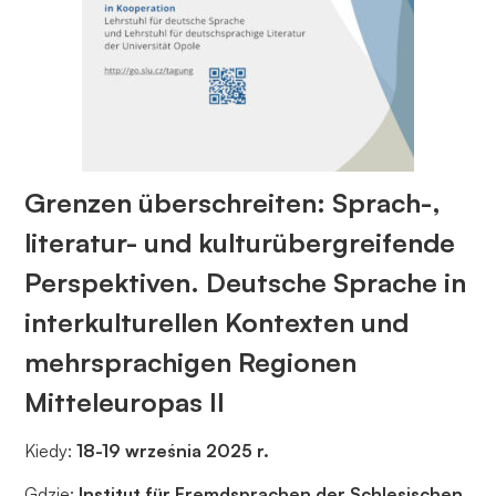
opcjonalne. Są
one potrzebne
do
funkcjonowania
strony
internetowej.
Grenzen überschreiten: Sprach-,
Statystyka
Abyśmy mogli
literatur- und kulturübergreifende
poprawić
funkcjonalność
Perspektiven. Deutsche Sprache in
i strukturę
interkulturellen Kontexten und
strony
internetowej,
mehrsprachigen Regionen
na podstawie
Mitteleuropas II
tego, jak
strona jest
używana.
Kiedy:
18-19 września 2025 r.
Gdzie:
Institut für Fremdsprachen der Schlesischen,