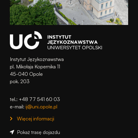
Instytut Językoznawstwa
pl. Mikołaja Kopernika 11
45-040 Opole
pok. 203
tel.: +48 77 541 60 03
e-mail:
ij@uni.opole.pl
Więcej informacji
Pokaż trasę dojazdu