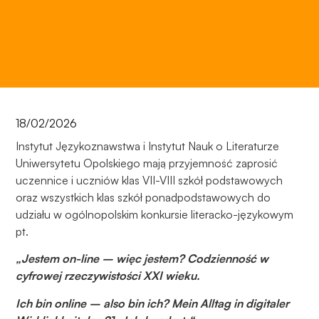
opcjonalne. Są
one potrzebne
do
funkcjonowania
strony
internetowej.
18/02/2026
Statystyka
Abyśmy mogli
Instytut Językoznawstwa i Instytut Nauk o Literaturze
poprawić
Uniwersytetu Opolskiego mają przyjemność zaprosić
funkcjonalność
uczennice i uczniów klas VII-VIII szkół podstawowych
i strukturę
oraz wszystkich klas szkół ponadpodstawowych do
strony
udziału w ogólnopolskim konkursie literacko-językowym
internetowej,
pt.
na podstawie
tego, jak
„Jestem on-line – więc jestem? Codzienność w
strona jest
cyfrowej rzeczywistości XXI wieku.
używana.
Ich bin online – also bin ich? Mein Alltag in digitaler