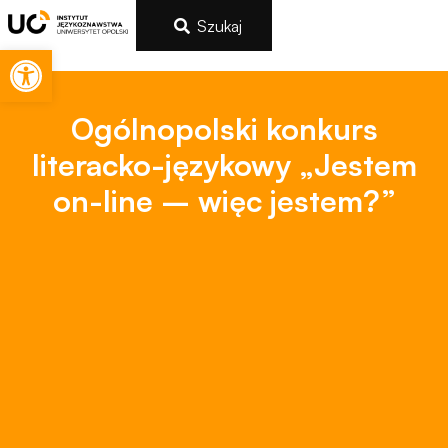
Szukaj
Otwórz pasek narzędzi
Ogólnopolski konkurs
literacko-językowy „Jestem
on-line – więc jestem?”
Konieczne
Te pliki cookie
nie są