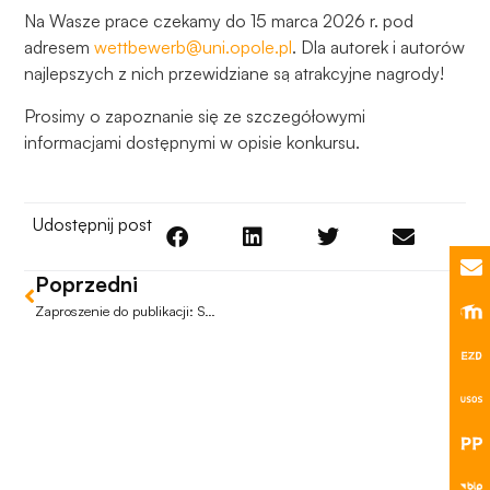
Na Wasze prace czekamy do 15 marca 2026 r. pod
zachowania
adresem
wettbewerb@uni.opole.pl
. Dla autorek i autorów
podczas
odwiedzania naszej
najlepszych z nich przewidziane są atrakcyjne nagrody!
strony, zwiększasz
Prosimy o zapoznanie się ze szczegółowymi
szansę na
informacjami dostępnymi w opisie konkursu.
zobaczenie
spersonalizowanych
treści i ofert.
Udostępnij post
Poprzedni
Zaproszenie do publikacji: Studia nad mediami spotykają badania narkotyków