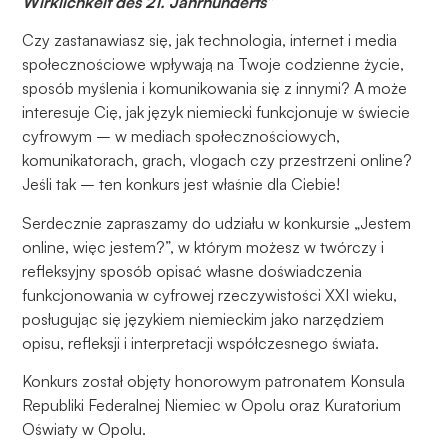
Wirklichkeit des 21.
Jahrhunderts“
Doświadczenie
Czy zastanawiasz się, jak technologia, internet i media
Aby nasza
społecznościowe wpływają na Twoje codzienne życie,
strona
sposób myślenia i komunikowania się z innymi? A może
internetowa
interesuje Cię, jak język niemiecki funkcjonuje w świecie
działała jak
najlepiej
cyfrowym – w mediach społecznościowych,
podczas
komunikatorach, grach, vlogach czy przestrzeni online?
twojego
Jeśli tak – ten konkurs jest właśnie dla Ciebie!
przejścia na nią.
Serdecznie zapraszamy do udziału w konkursie „Jestem
Jeśli odrzucisz
te pliki cookie,
online, więc jestem?”, w którym możesz w twórczy i
niektóre funkcje
refleksyjny sposób opisać własne doświadczenia
znikną ze strony
funkcjonowania w cyfrowej rzeczywistości XXI wieku,
internetowej.
posługując się językiem niemieckim jako narzędziem
opisu, refleksji i interpretacji współczesnego świata.
Konkurs został objęty honorowym patronatem Konsula
Marketing
Udostępniając
Republiki Federalnej Niemiec w Opolu oraz Kuratorium
swoje
Oświaty w Opolu.
zainteresowania i